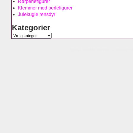
Rørperlefigurer
Klemmer med perlefigurer
Julekugle rensdyr
Kategorier
Kategorier
Agnes´ kreative univers is running w