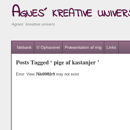
Agnes´ kreative univer
Agnes´ kreative univers
Idebank
© Ophavsret
Præsentation af mig
Links
Posts Tagged ‘ pige af kastanjer ’
Error: View
76b00f82r9
may not exist