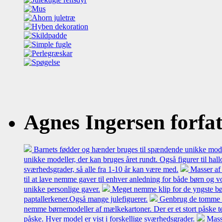
Agnes Ingersen forfatt
Barnets fødder og hænder bruges til spændende unikke model
unikke modeller, der kan bruges året rundt. Også figurer til hal
sværhedsgrader, så alle fra 1-10 år kan være med.
Masser af 
til at lave nemme gaver til enhver anledning for både børn og 
unikke personlige gaver.
Meget nemme klip for de yngste bø
paptallerkener.Også mange julefiguerer.
Genbrug de tomme mæl
nemme børnemodeller af mælkekartoner. Der er et stort påske t
påske. Hver model er vist i forskellige sværhedsgrader.
Mass