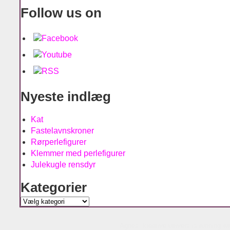
Follow us on
Nyeste indlæg
Kat
Fastelavnskroner
Rørperlefigurer
Klemmer med perlefigurer
Julekugle rensdyr
Kategorier
Kategorier
Agnes´ kreative univers is running w