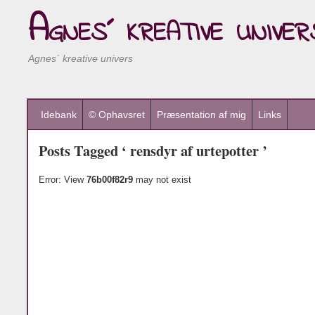
Agnes´ kreative univer
Agnes´ kreative univers
Idebank
© Ophavsret
Præsentation af mig
Links
Posts Tagged ‘ rensdyr af urtepotter ’
Error: View
76b00f82r9
may not exist