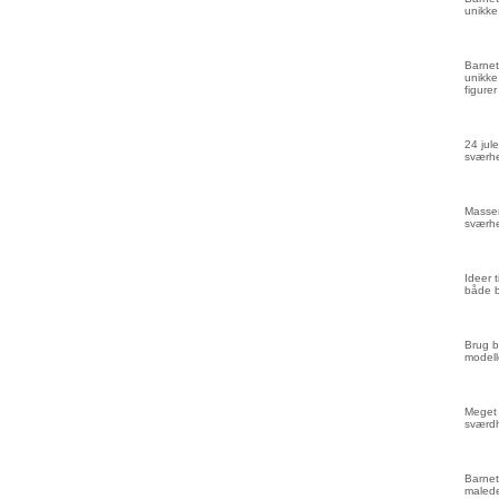
unikke
Barnet
unikke
figurer
24 jule
sværhe
Masser
sværhe
Ideer 
både 
Brug b
modell
Meget 
sværd
Barnet
malede