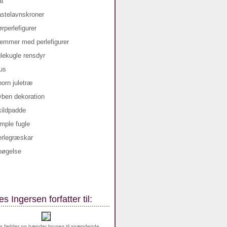
s Ingersen forfatter til:
s fødder og hænder bruges til spændende