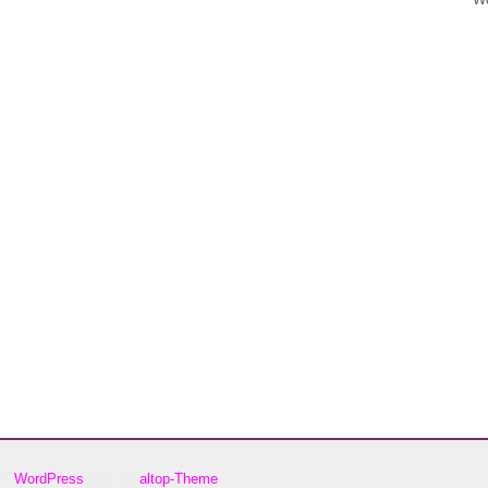
ith
WordPress
and the
altop-Theme