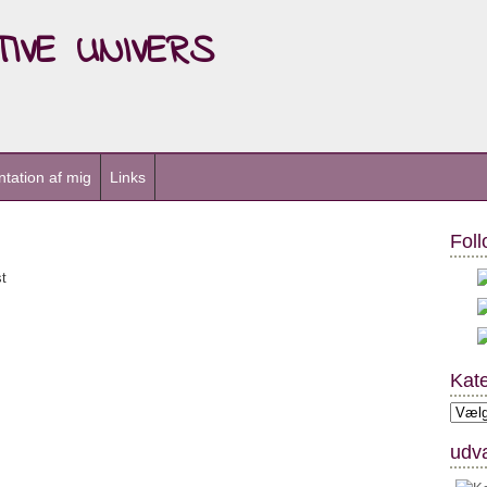
ive univers
tation af mig
Links
Foll
t
Kate
Kateg
udva