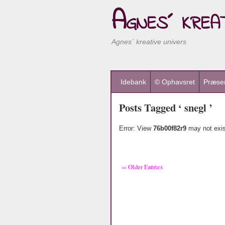
Agnes´ kreat
Agnes´ kreative univers
Idebank
© Ophavsret
Præsen
Posts Tagged ‘ snegl ’
Error: View
76b00f82r9
may not exis
«‹ Older Entries