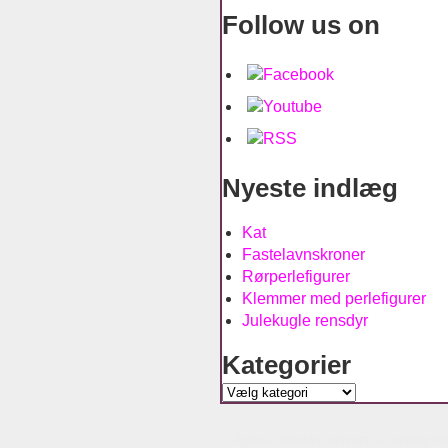
Follow us on
Nyeste indlæg
Kat
Fastelavnskroner
Rørperlefigurer
Klemmer med perlefigurer
Julekugle rensdyr
Kategorier
Kategorier
Agnes´ kreative univers is running w