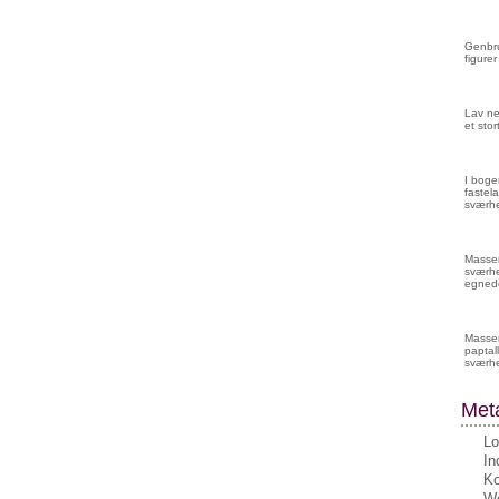
Genbru
figurer
Lav ne
et sto
I boge
fastela
sværhe
Masser 
sværhe
egnede
Masser
paptall
sværh
Met
Lo
In
K
Wo