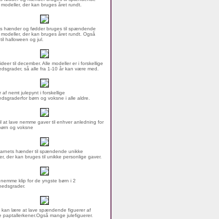
 modeller, der kan bruges året rundt.
s hænder og fødder bruges til spændende
 modeller, der kan bruges året rundt. Også
 til halloween og jul.
ideer til december. Alle modeller er i forskellige
dsgrader, så alle fra 1-10 år kan være med.
 af nemt julepynt i forskellige
dsgraderfor børn og voksne i alle aldre.
til at lave nemme gaver til enhver anledning for
børn og voksne
arnets hænder til spændende unikke
er, der kan bruges til unikke personlige gaver.
nemme klip for de yngste børn i 2
hedsgrader.
 kan lære at lave spændende figuerer af
 paptallerkener.Også mange julefiguerer.