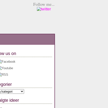
Follow me...
ow us on
gorier
orier
lgte ideer