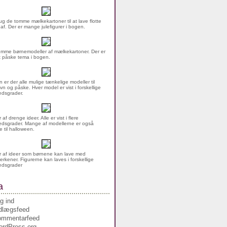
g de tomme mælkekartoner til at lave flotte
 af. Der er mange julefigurer i bogen.
mme børnemodeller af mælkekartoner. Der er
rt påske tema i bogen.
n er der alle mulige tænkelige modeller til
vn og påske. Hver model er vist i forskellige
dsgrader.
af drenge ideer. Alle er vist i flere
dsgrader. Mange af modellerne er også
 til halloween.
 af ideer som børnene kan lave med
erkener. Figurerne kan laves i forskellige
edsgrader
a
g ind
dlægsfeed
ommentarfeed
rdPress.org