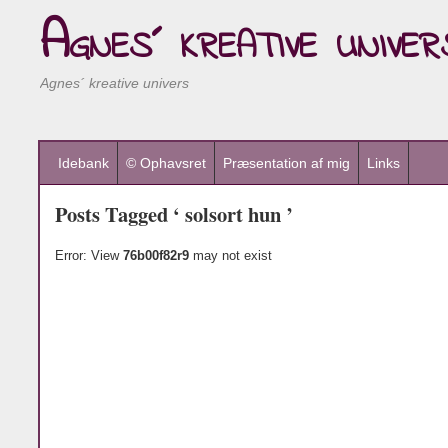
Agnes´ kreative univer
Agnes´ kreative univers
Idebank
© Ophavsret
Præsentation af mig
Links
Posts Tagged ‘ solsort hun ’
Error: View
76b00f82r9
may not exist