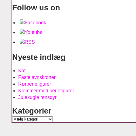
Follow us on
Nyeste indlæg
Kat
Fastelavnskroner
Rørperlefigurer
Klemmer med perlefigurer
Julekugle rensdyr
Kategorier
Kategorier
Agnes´ kreative univers is running w