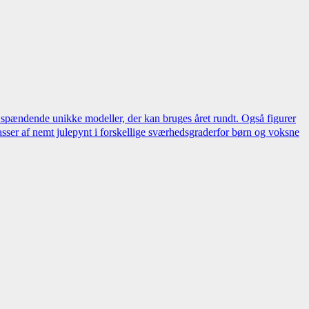
 spændende unikke modeller, der kan bruges året rundt. Også figurer
sser af nemt julepynt i forskellige sværhedsgraderfor børn og voksne