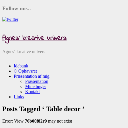
Follow me...
Agnes´ kreative univers
Agnes´ kreative univers
Idebank
© Ophavsret
Præsentation af mig
Præsentation
Mine bøger
Kontakt
Links
Posts Tagged ‘ Table decor ’
Error: View
76b00f82r9
may not exist