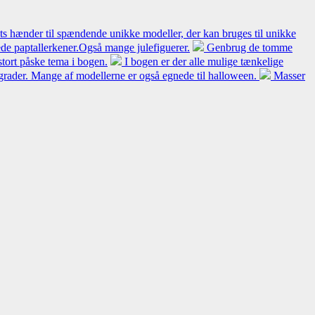
ts hænder til spændende unikke modeller, der kan bruges til unikke
de paptallerkener.Også mange julefiguerer.
Genbrug de tomme
tort påske tema i bogen.
I bogen er der alle mulige tænkelige
dsgrader. Mange af modellerne er også egnede til halloween.
Masser