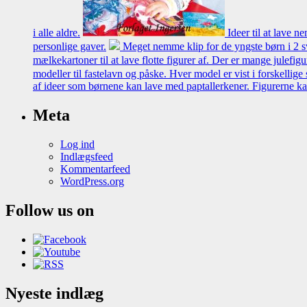
i alle aldre.
Ideer til at lave 
personlige gaver.
Meget nemme klip for de yngste børn i 2 
mælkekartoner til at lave flotte figurer af. Der er mange julefigu
modeller til fastelavn og påske. Hver model er vist i forskellig
af ideer som børnene kan lave med paptallerkener. Figurerne ka
Meta
Log ind
Indlægsfeed
Kommentarfeed
WordPress.org
Follow us on
Nyeste indlæg