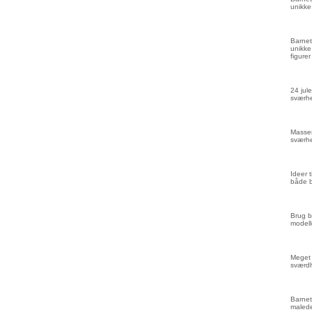
unikke
Barnet
unikke
figurer
24 jule
sværhe
Masser
sværhe
Ideer 
både 
Brug b
modell
Meget 
sværd
Barnet
malede