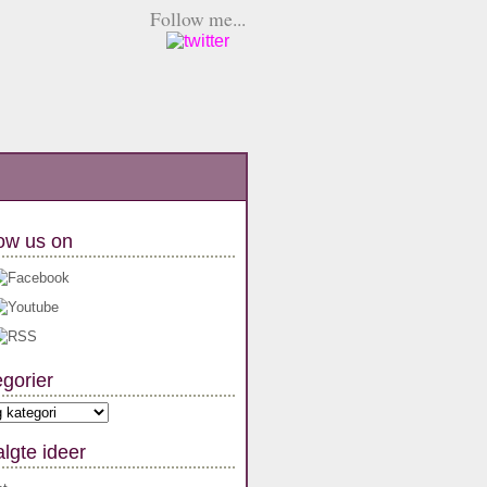
Follow me...
ow us on
gorier
orier
lgte ideer