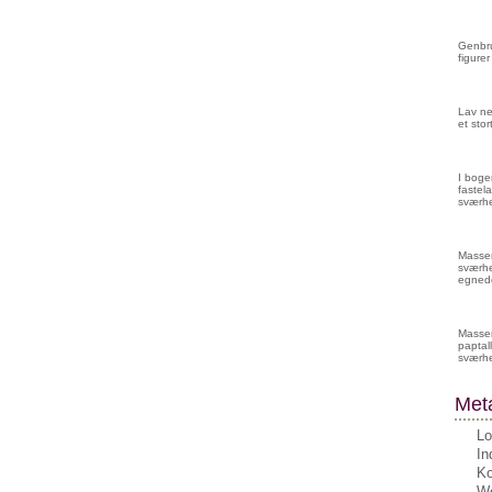
Genbru
figurer
Lav ne
et sto
I boge
fastela
sværhe
Masser 
sværhe
egnede
Masser
paptall
sværh
Met
Lo
In
K
Wo