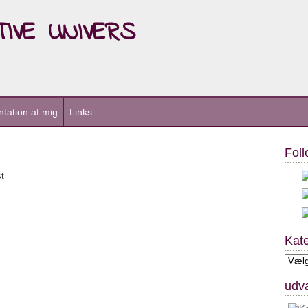
ive univers
tation af mig
Links
Foll
t
Kate
Kateg
udva