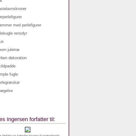
s Ingersen forfatter til:
s fødder og hænder bruges til spændende