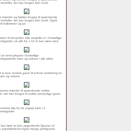
 modeller, der kan bruges året rundt.
s hænder og fødder bruges til spændende
 modeller, der kan bruges året rundt. Også
 til halloween og jul.
ideer til december. Alle modeller er i forskellige
dsgrader, så alle fra 1-10 år kan være med.
 af nemt julepynt i forskellige
dsgraderfor børn og voksne i alle aldre.
til at lave nemme gaver til enhver anledning for
børn og voksne
arnets hænder til spændende unikke
er, der kan bruges til unikke personlige gaver.
nemme klip for de yngste børn i 2
hedsgrader.
 kan lære at lave spændende figuerer af
 paptallerkener.Også mange julefiguerer.