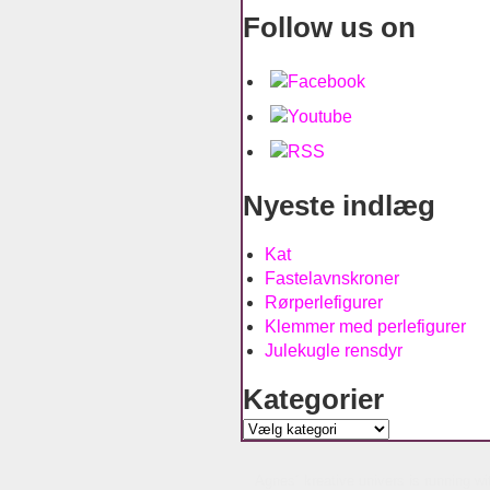
Follow us on
Nyeste indlæg
Kat
Fastelavnskroner
Rørperlefigurer
Klemmer med perlefigurer
Julekugle rensdyr
Kategorier
Kategorier
Agnes´ kreative univers is running w