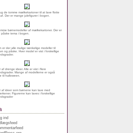
g de tomme mælkekartoner til at lave flotte
 af. Der er mange julefigurer i bogen.
mme børnemodeller af mælkekartoner. Der er
rt påske tema i bogen.
n er der alle mulige tænkelige modeller til
vn og påske. Hver model er vist i forskellige
dsgrader.
af drenge ideer. Alle er vist i flere
dsgrader. Mange af modellerne er også
 til halloween.
 af ideer som børnene kan lave med
erkener. Figurerne kan laves i forskellige
edsgrader
a
g ind
dlægsfeed
ommentarfeed
rdPress.org