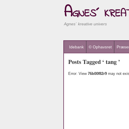
Agnes´ kreat
Agnes´ kreative univers
Idebank
© Ophavsret
Præsen
Posts Tagged ‘ tang ’
Error: View
76b00f82r9
may not exis