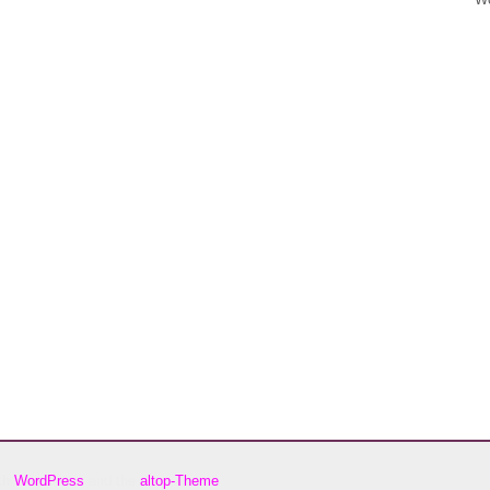
ith
WordPress
and the
altop-Theme