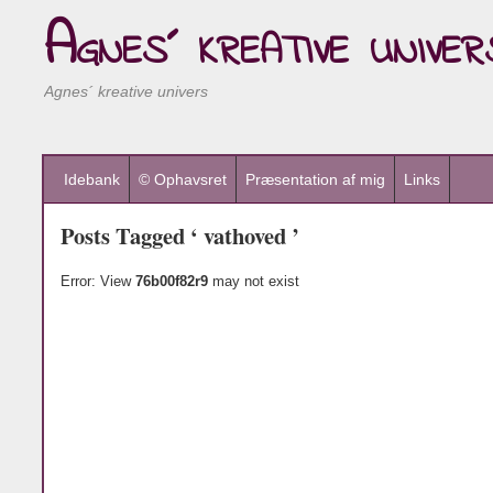
Agnes´ kreative univer
Agnes´ kreative univers
Idebank
© Ophavsret
Præsentation af mig
Links
Posts Tagged ‘ vathoved ’
Error: View
76b00f82r9
may not exist