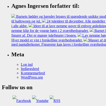
Agnes Ingersen forfatter til:
Barnets fødder og hænder bruges til spændende unikke model
til halloween og jul.
24 juleideer til december. Alle modeller
i alle aldre.
Ideer til at lave nemme gaver til enhver anledni
nemme klip for de yngste børn i 2 sværdhedsgrader.
Barnet 
figurer af. Der er mange julefigurer i bogen.
Lav nemme børne
Hver model er vist i forskellige sværhedsgrader.
Masser af d
med paptallerkener. Figurerne kan laves i forskellige sværheds
Meta
Log ind
Indlægsfeed
Kommentarfeed
WordPress.org
Follow us on