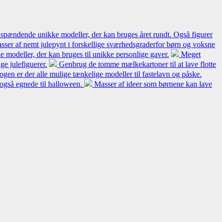
 spændende unikke modeller, der kan bruges året rundt. Også figurer
sser af nemt julepynt i forskellige sværhedsgraderfor børn og voksne
 modeller, der kan bruges til unikke personlige gaver.
Meget
e julefiguerer.
Genbrug de tomme mælkekartoner til at lave flotte
bogen er der alle mulige tænkelige modeller til fastelavn og påske.
 også egnede til halloween.
Masser af ideer som børnene kan lave