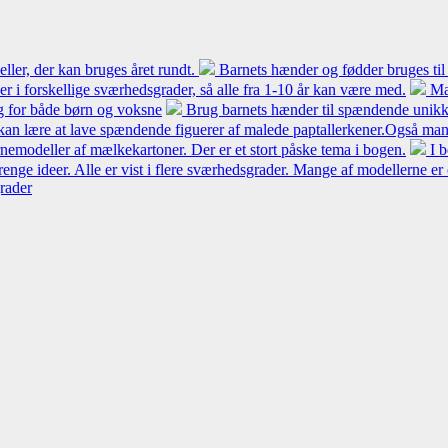
ler, der kan bruges året rundt.
Barnets hænder og fødder bruges til
 er i forskellige sværhedsgrader, så alle fra 1-10 år kan være med.
Ma
ng for både børn og voksne
Brug barnets hænder til spændende unikke
kan lære at lave spændende figuerer af malede paptallerkener.Også mang
modeller af mælkekartoner. Der er et stort påske tema i bogen.
I 
renge ideer. Alle er vist i flere sværhedsgrader. Mange af modellerne er
grader