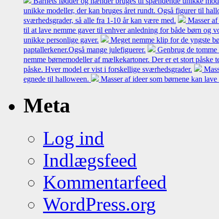
Barnets fødder og hænder bruges til spændende unikke model
unikke modeller, der kan bruges året rundt. Også figurer til hal
sværhedsgrader, så alle fra 1-10 år kan være med.
Masser af 
til at lave nemme gaver til enhver anledning for både børn og 
unikke personlige gaver.
Meget nemme klip for de yngste bø
paptallerkener.Også mange julefiguerer.
Genbrug de tomme mæl
nemme børnemodeller af mælkekartoner. Der er et stort påske t
påske. Hver model er vist i forskellige sværhedsgrader.
Mass
egnede til halloween.
Masser af ideer som børnene kan lave 
Meta
Log ind
Indlægsfeed
Kommentarfeed
WordPress.org