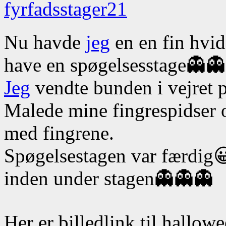
Nu havde
jeg
en en fin hvi
have en spøgelsesstage👻👻
Jeg
vendte bunden i vejret 
Malede mine fingrespidser o
med fingrene.
Spøgelsestagen var færdig😀 
inden under stagen👻👻👻
Her er billedlink til hallo