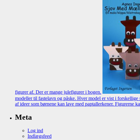
figurer af. Der er mange julefigurer i bogen.
modeller til fastelavn og påske. Hver model er vist i forskellig
af ideer som børnene kan lave med paptallerkener. Figurerne ka
Meta
Log ind
Indlægsfeed