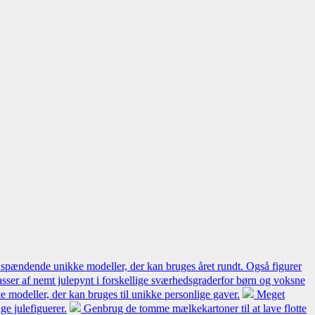
 spændende unikke modeller, der kan bruges året rundt. Også figurer
sser af nemt julepynt i forskellige sværhedsgraderfor børn og voksne
 modeller, der kan bruges til unikke personlige gaver.
Meget
e julefiguerer.
Genbrug de tomme mælkekartoner til at lave flotte