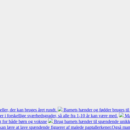
ler, der kan bruges året rundt.
Barnets hænder og fødder bruges til
 er i forskellige sværhedsgrader, så alle fra 1-10 år kan være med.
Ma
ng for både børn og voksne
Brug barnets hænder til spændende unikke
kan lære at lave spændende figuerer af malede paptallerkener.Også mang