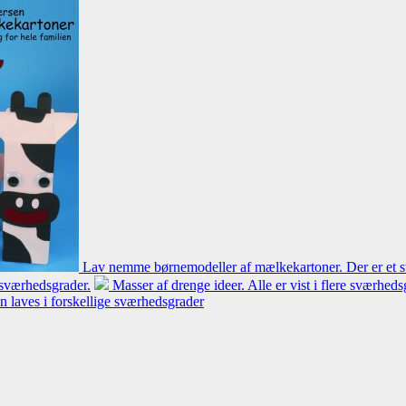
Lav nemme børnemodeller af mælkekartoner. Der er et st
e sværhedsgrader.
Masser af drenge ideer. Alle er vist i flere sværhe
n laves i forskellige sværhedsgrader