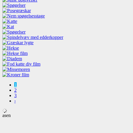
1
2
3
›
asen