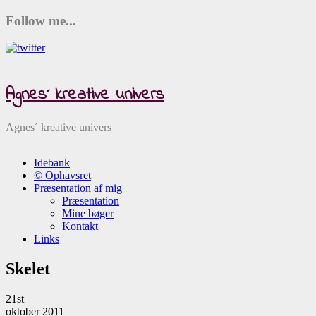
Follow me...
Agnes´ kreative univers
Agnes´ kreative univers
Idebank
© Ophavsret
Præsentation af mig
Præsentation
Mine bøger
Kontakt
Links
Skelet
21st
oktober 2011