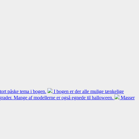
ort påske tema i bogen.
I bogen er der alle mulige tænkelige
dsgrader. Mange af modellerne er også egnede til halloween.
Masser