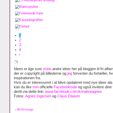
1
2
3
4
›
Ideen er lige som
mine
andre ideer her på bloggen til fri afben
der er copyright på billederne og
jeg
forventer du fortæller, h
inspirationen fra.
Hvis du er interesseret i at blive opdateret med nye ideer al
kan du like
min
officielle
Facebookside
og også invitere dine
dertil via dette link:
www.facebook.com/kreativeagnes
Fotos:
Agnes Ingersen
og
Claus Eliasen
«
Brilleslange