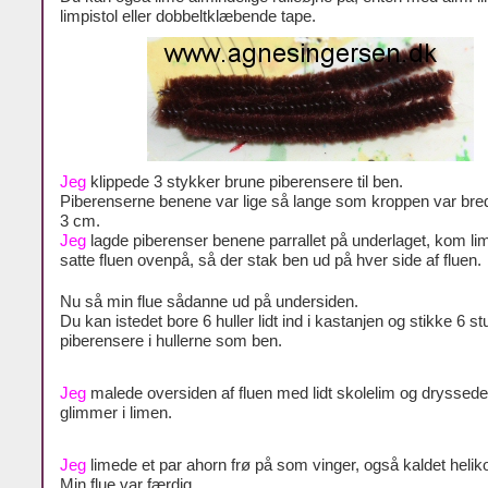
limpistol eller dobbeltklæbende tape.
Jeg
klippede 3 stykker brune piberensere til ben.
Piberenserne benene var lige så lange som kroppen var bred
3 cm.
Jeg
lagde piberenser benene parrallet på underlaget, kom li
satte fluen ovenpå, så der stak ben ud på hver side af fluen.
Nu så min flue sådanne ud på undersiden.
Du kan istedet bore 6 huller lidt ind i kastanjen og stikke 6 s
piberensere i hullerne som ben.
Jeg
malede oversiden af fluen med lidt skolelim og dryssede
glimmer i limen.
Jeg
limede et par ahorn frø på som vinger, også kaldet helik
Min flue var færdig.