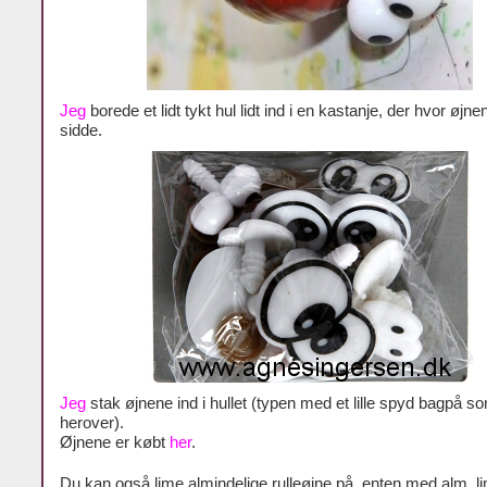
Jeg
borede et lidt tykt hul lidt ind i en kastanje, der hvor øjne
sidde.
Jeg
stak øjnene ind i hullet (typen med et lille spyd bagpå s
herover).
Øjnene er købt
her
.
Du kan også lime almindelige rulleøjne på, enten med alm. li