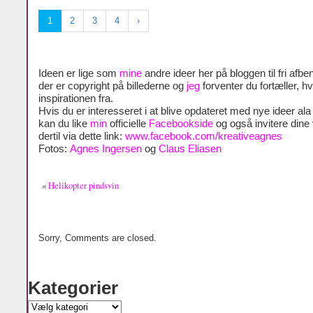
1
2
3
4
›
Ideen er lige som
mine
andre ideer her på bloggen til fri afben
der er copyright på billederne og
jeg
forventer du fortæller, h
inspirationen fra.
Hvis du er interesseret i at blive opdateret med nye ideer al
kan du like
min
officielle
Facebookside
og også invitere dine
dertil via dette link:
www.facebook.com/kreativeagnes
Fotos:
Agnes Ingersen
og
Claus Eliasen
«
Helikopter pindsvin
Sorry, Comments are closed.
Kategorier
Kategorier