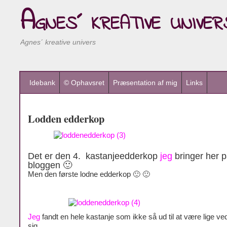
Agnes´ kreative univer
Agnes´ kreative univers
Idebank
© Ophavsret
Præsentation af mig
Links
Lodden edderkop
Det er den 4. kastanjeedderkop
jeg
bringer her 
bloggen 🙂
Men den første lodne edderkop 🙂 🙂
Jeg
fandt en hele kastanje som ikke så ud til at være lige ved
sig.