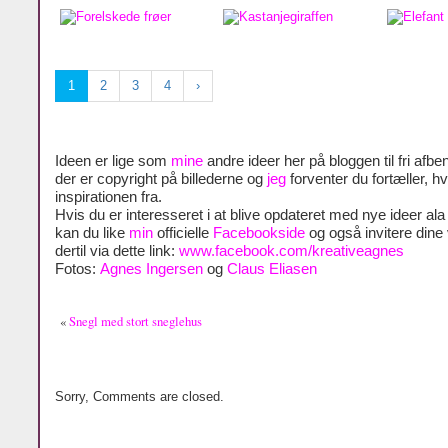
1
2
3
4
›
Ideen er lige som
mine
andre ideer her på bloggen til fri afben
der er copyright på billederne og
jeg
forventer du fortæller, h
inspirationen fra.
Hvis du er interesseret i at blive opdateret med nye ideer al
kan du like
min
officielle
Facebookside
og også invitere dine
dertil via dette link:
www.facebook.com/kreativeagnes
Fotos:
Agnes Ingersen
og
Claus Eliasen
«
Snegl med stort sneglehus
Sorry, Comments are closed.