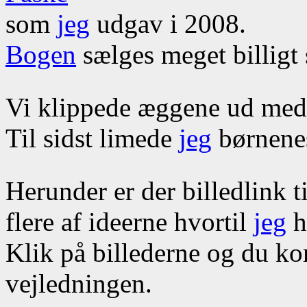
som
jeg
udgav i 2008.
Bogen
sælges meget billigt
Vi klippede æggene ud med
Til sidst limede
jeg
børnenes
Herunder er der billedlink t
flere af ideerne hvortil
jeg
h
Klik på billederne og du k
vejledningen.