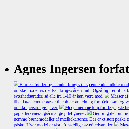
Agnes Ingersen forfatt
Barnets fødder og hænder bruges til spændende unikke model
unikke modeller, der kan bruges året rundt. Også figurer til hal
sværhedsgrader, så alle fra 1-10 år kan være med.
Masser af 
til at lave nemme gaver til enhver anledning for både børn og 
unikke personlige gaver.
Meget nemme klip for de yngste bø
paptallerkener.Også mange julefiguerer.
Genbrug de tomme mæl
nemme børnemodeller af mælkekartoner. Der er et stort påske t
påske. Hver model er vist i forskellige sværhedsgrader.
Mass