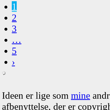
1
2
3
…
5
›
Ideen er lige som
mine
andre
afbenyttelse, der er copyrig