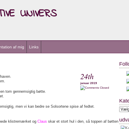
ive univers
tation af mig
Links
Foll
24th
 haven.
dem.
januar 2019
Closed
 en tom gennemsigtig bøtte.
et.
Kate
sigtig, men vi kan bedre se Solsortene spise af fedtet.
Kateg
udva
rnede klistremærket og
Claus
skar et stort hul i den, så toppen af bøtten