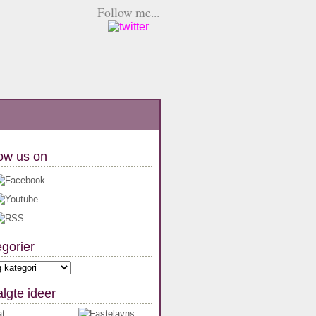
Follow me...
ow us on
gorier
orier
lgte ideer