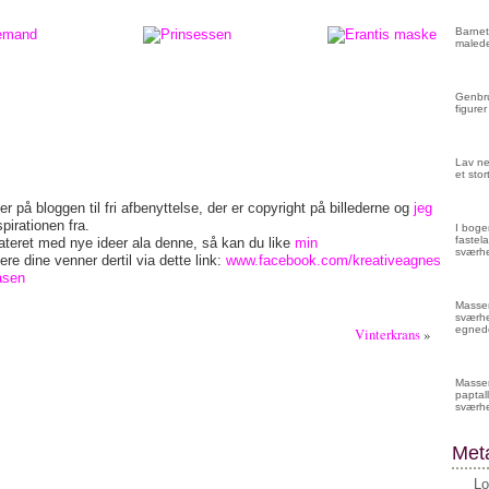
Barnet
malede
Genbru
figurer
Lav ne
et sto
r på bloggen til fri afbenyttelse, der er copyright på billederne og
jeg
spirationen fra.
I boge
fastela
pdateret med nye ideer ala denne, så kan du like
min
sværhe
ere dine venner dertil via dette link:
www.facebook.com/kreativeagnes
asen
Masser 
sværhe
egnede
Vinterkrans
»
Masser
paptall
sværh
Met
Lo