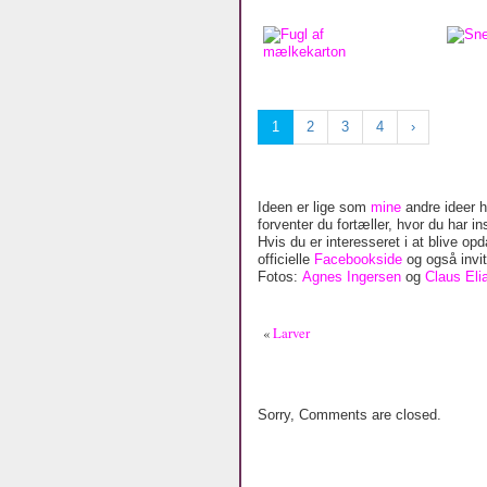
1
2
3
4
›
Ideen er lige som
mine
andre ideer he
forventer du fortæller, hvor du har in
Hvis du er interesseret i at blive o
officielle
Facebookside
og også invit
Fotos:
Agnes Ingersen
og
Claus Eli
«
Larver
Sorry, Comments are closed.