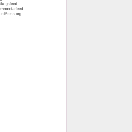
dlægsfeed
ommentarfeed
rdPress.org