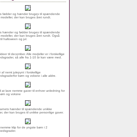
s fødder og hænder bruges til spændende
 modeller, der kan bruges året rundt.
s hænder og fødder bruges til spændende
 modeller, der kan bruges året rundt. Også
 til halloween og jul.
ideer til december. Alle modeller er i forskellige
dsgrader, så alle fra 1-10 år kan være med.
 af nemt julepynt i forskellige
dsgraderfor børn og voksne i alle aldre.
til at lave nemme gaver til enhver anledning for
børn og voksne
arnets hænder til spændende unikke
er, der kan bruges til unikke personlige gaver.
nemme klip for de yngste børn i 2
hedsgrader.