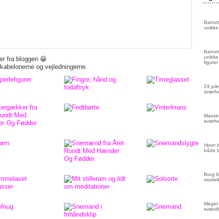
Barnet
unikke
Barnet
unikke
her fra bloggen 😀
figurer
skabelonerne og vejledningerne.
24 jule
sværhe
Masser
sværhe
Ideer 
både 
Brug b
modell
Meget 
sværd