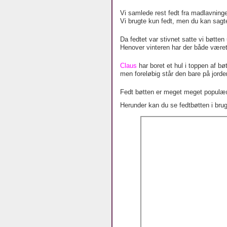
Vi samlede rest fedt fra madlavning
Vi brugte kun fedt, men du kan sagte
Da fedtet var stivnet satte vi bøtten
Henover vinteren har der både været 
Claus
har boret et hul i toppen af b
men foreløbig står den bare på jorde
Fedt bøtten er meget meget populær 
Herunder kan du se fedtbøtten i brug