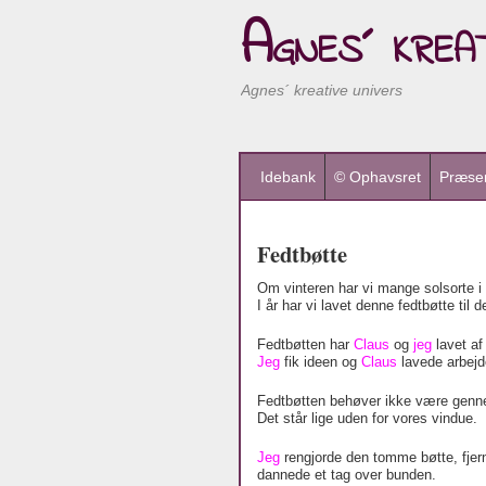
Agnes´ kreat
Agnes´ kreative univers
Idebank
© Ophavsret
Præsen
Fedtbøtte
Om vinteren har vi mange solsorte i
I år har vi lavet denne fedtbøtte til 
Fedtbøtten har
Claus
og
jeg
lavet af
Jeg
fik ideen og
Claus
lavede arbejd
Fedtbøtten behøver ikke være gennem
Det står lige uden for vores vindue.
Jeg
rengjorde den tomme bøtte, fje
dannede et tag over bunden.