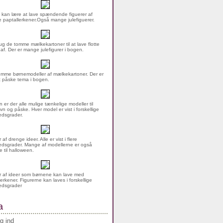
 kan lære at lave spændende figuerer af
 paptallerkener.Også mange julefiguerer.
g de tomme mælkekartoner til at lave flotte
 af. Der er mange julefigurer i bogen.
mme børnemodeller af mælkekartoner. Der er
rt påske tema i bogen.
n er der alle mulige tænkelige modeller til
vn og påske. Hver model er vist i forskellige
dsgrader.
af drenge ideer. Alle er vist i flere
dsgrader. Mange af modellerne er også
 til halloween.
 af ideer som børnene kan lave med
erkener. Figurerne kan laves i forskellige
edsgrader
a
g ind