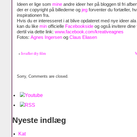
Ideen er lige som
mine
andre ideer her på bloggen til fri afben
der er copyright på billederne og
jeg
forventer du fortæller, h
inspirationen fra.
Hvis du er interesseret i at blive opdateret med nye ideer al
kan du like
min
officielle
Facebookside
og også invitere dine
dertil via dette link:
www.facebook.com/kreativeagnes
Fotos:
Agnes Ingersen
og
Claus Eliasen
«
Isvafler diy film
V
Sorry, Comments are closed.
Nyeste indlæg
Kat