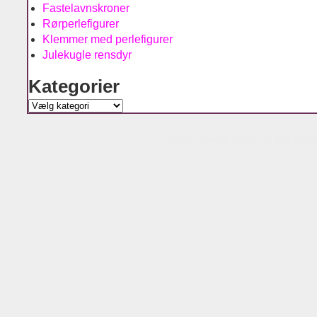
Fastelavnskroner
Rørperlefigurer
Klemmer med perlefigurer
Julekugle rensdyr
Kategorier
Kategorier
Agnes´ kreative univers is running w