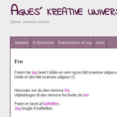
Agnes´ kreative univer
Agnes´ kreative univers
Idebank
© Ophavsret
Præsentation af mig
Links
Frø
Frøen har
jeg
lavet i både en nem og en lidt sværere udgave
Dette er den lidt sværere udgave 🙂
Herunder ser du den nemme
frø.
Vejledningen til den nemme frø finder du
her
Frøen er lavet af
kaffefiltre
.
Jeg
brugte 4 kaffefiltre.