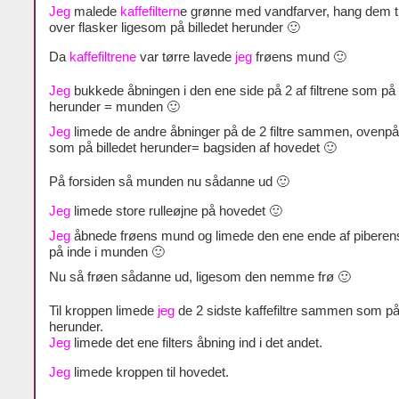
Jeg
malede
kaffefiltern
e grønne med vandfarver, hang dem ti
over flasker ligesom på billedet herunder 🙂
Da
kaffefiltrene
var tørre lavede
jeg
frøens mund 🙂
Jeg
bukkede åbningen i den ene side på 2 af filtrene som på b
herunder = munden 🙂
Jeg
limede de andre åbninger på de 2 filtre sammen, ovenp
som på billedet herunder= bagsiden af hovedet 🙂
På forsiden så munden nu sådanne ud 🙂
Jeg
limede store rulleøjne på hovedet 🙂
Jeg
åbnede frøens mund og limede den ene ende af piberen
på inde i munden 🙂
Nu så frøen sådanne ud, ligesom den nemme frø 🙂
Til kroppen limede
jeg
de 2 sidste kaffefiltre sammen som på 
herunder.
Jeg
limede det ene filters åbning ind i det andet.
Jeg
limede kroppen til hovedet.