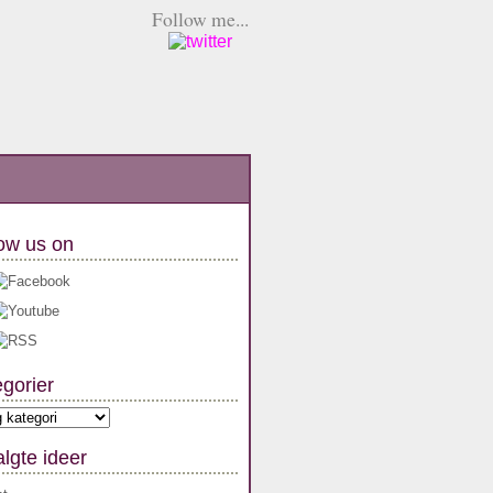
Follow me...
ow us on
gorier
orier
lgte ideer