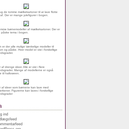
g de tomme mælkekartoner til at lave flotte
 af. Der er mange julefigurer i bogen.
mme børnemodeller af mælkekartoner. Der er
rt påske tema i bogen.
n er der alle mulige tænkelige modeller til
vn og påske. Hver model er vist i forskellige
dsgrader.
af drenge ideer. Alle er vist i flere
dsgrader. Mange af modellerne er også
 til halloween.
 af ideer som børnene kan lave med
erkener. Figurerne kan laves i forskellige
edsgrader
a
g ind
dlægsfeed
ommentarfeed
rdPress.org