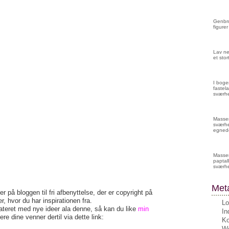
Genbru
figurer
Lav ne
et sto
I boge
fastela
sværhe
Masser 
sværhe
egnede
Masser
paptall
sværh
Met
r på bloggen til fri afbenyttelse, der er copyright på
r, hvor du har inspirationen fra.
Lo
pdateret med nye ideer ala denne, så kan du like
min
In
re dine venner dertil via dette link:
K
Wo