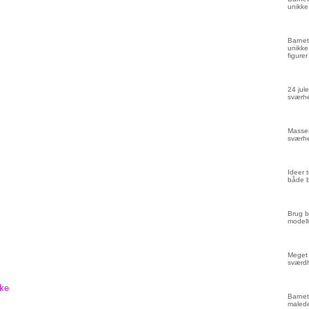
unikke
Barnet
unikke
figurer
24 jule
sværhe
Masser
sværhe
Ideer 
både 
Brug b
modell
Meget 
sværd
Barnet
malede