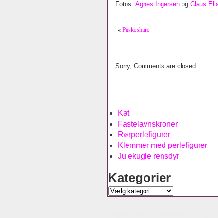
Fotos:
Agnes Ingersen
og
Claus Eli
«
Påskeshare
Sorry, Comments are closed.
Kat
Fastelavnskroner
Rørperlefigurer
Klemmer med perlefigurer
Julekugle rensdyr
Kategorier
Kategorier
Agnes´ kreative univers is running w