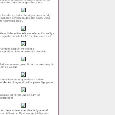
 modeller, der kan bruges året rundt.
s hænder og fødder bruges til spændende
 modeller, der kan bruges året rundt. Også
 til halloween og jul.
ideer til december. Alle modeller er i forskellige
dsgrader, så alle fra 1-10 år kan være med.
 af nemt julepynt i forskellige
dsgraderfor børn og voksne i alle aldre.
til at lave nemme gaver til enhver anledning for
børn og voksne
arnets hænder til spændende unikke
er, der kan bruges til unikke personlige gaver.
nemme klip for de yngste børn i 2
hedsgrader.
 kan lære at lave spændende figuerer af
 paptallerkener.Også mange julefiguerer.