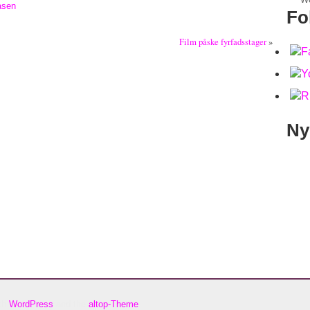
asen
Fo
Film påske fyrfadsstager
»
Ny
ith
WordPress
and the
altop-Theme