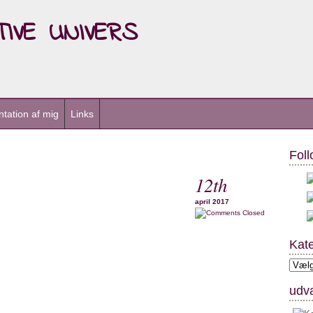
ive univers
tation af mig
Links
Foll
12th
april 2017
Closed
Kate
Kateg
udva