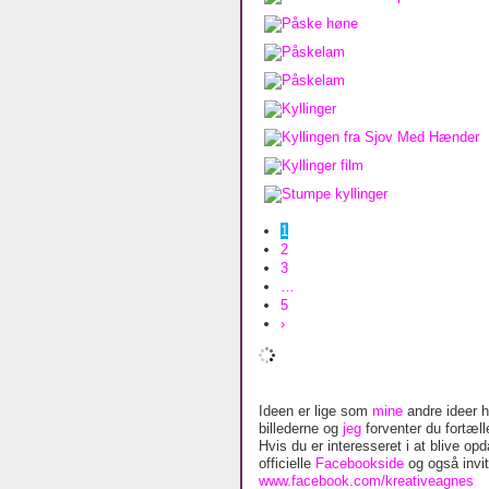
1
2
3
…
5
›
Ideen er lige som
mine
andre ideer he
billederne og
jeg
forventer du fortælle
Hvis du er interesseret i at blive o
officielle
Facebookside
og også invite
www.facebook.com/kreativeagnes