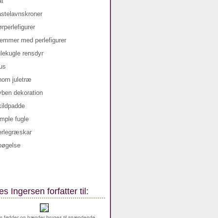
s Ingersen forfatter til:
s fødder og hænder bruges til spændende