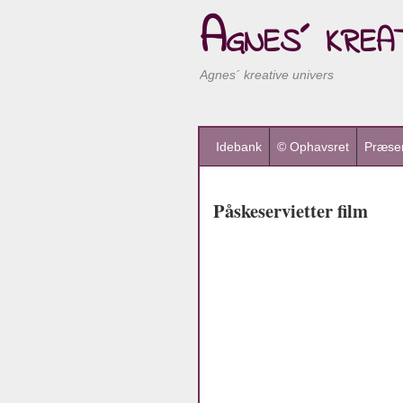
Agnes´ kreat
Agnes´ kreative univers
Idebank
© Ophavsret
Præsen
Påskeservietter film