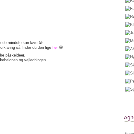
om de mindste kan lave 😀
forklaring så finder du den lige
her
😀
ndre påskeideer.
skabelonen og vejledningen.
Agne
Barnet