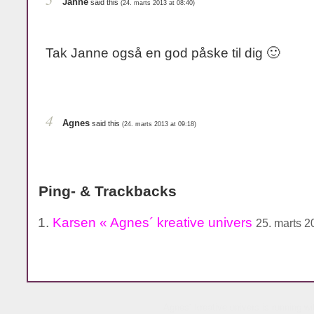
Janne
said this
(24. marts 2013 at 08:40)
Tak Janne også en god påske til dig 🙂
4
Agnes
said this
(24. marts 2013 at 09:18)
Ping- & Trackbacks
Karsen « Agnes´ kreative univers
25. marts 2
Agnes´ kreative univers is running w