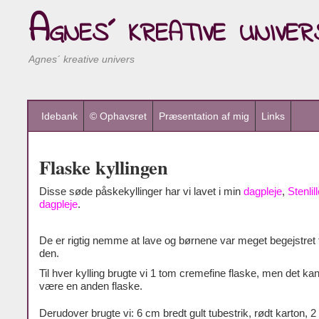
Agnes´ kreative univer
Agnes´ kreative univers
Idebank
© Ophavsret
Præsentation af mig
Links
Flaske kyllingen
Disse søde påskekyllinger har vi lavet i min
dagpleje
,
Stenlil
dagpleje
.
De er rigtig nemme at lave og børnene var meget begejstret f
den.
Til hver kylling brugte vi 1 tom cremefine flaske, men det ka
være en anden flaske.
Derudover brugte vi: 6 cm bredt gult tubestrik, rødt karton, 2 