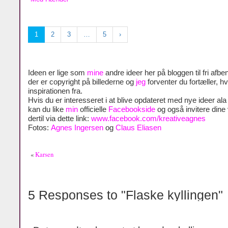
1
2
3
…
5
›
Ideen er lige som
mine
andre ideer her på bloggen til fri afben
der er copyright på billederne og
jeg
forventer du fortæller, h
inspirationen fra.
Hvis du er interesseret i at blive opdateret med nye ideer al
kan du like
min
officielle
Facebookside
og også invitere dine
dertil via dette link:
www.facebook.com/kreativeagnes
Fotos:
Agnes Ingersen
og
Claus Eliasen
«
Karsen
5 Responses to "Flaske kyllingen"