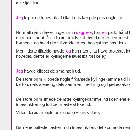
gule fjer, lim
Jeg
klippede tubestrik af i flaskens længde plus nogle cm.
Normalt når vi laver noget i min
dagpleje
, har
jeg
på forhånd 
en model for at få en fornemmelse af, hvad der er nemmest 
børnene, og hvad der vil vække mest begejstring hos dem.
Men i dette tilfælde havde
jeg
kun nået til at have projektet in
hovedet, derfor er kyllingerne lavet lidt forskelligt.
Jeg
havde klippet de små næb ud.
De store børn klippede nogle firkantede kyllingekamme ud i 
karton, dels alene og dels sammen med mig og hjælpesaks
De store børn limede de røde kyllingekamme ind i den ene e
tubestrikken og lod det meste stikke ud.
Vi lod deres arbejde tørre inden vi gik videre.
Børnene puttede flasken ind i tubestrikken, det kunne de nem