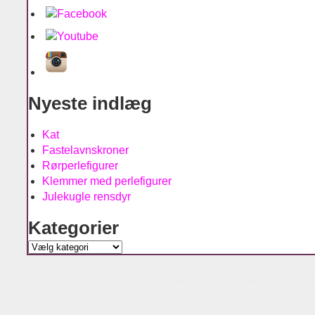
Nyeste indlæg
Kat
Fastelavnskroner
Rørperlefigurer
Klemmer med perlefigurer
Julekugle rensdyr
Kategorier
Kategorier
Agnes´ kreative univers is running w