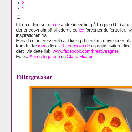
3
›
Ideen er lige som
mine
andre ideer her på bloggen til fri afben
der er copyright på billederne og
jeg
forventer du fortæller, h
inspirationen fra.
Hvis du er interesseret i at blive opdateret med nye ideer al
kan du like
min
officielle
Facebookside
og også invitere dine
dertil via dette link:
www.facebook.com/kreativeagnes
Fotos:
Agnes Ingersen
og
Claus Eliasen
Filtergræskar