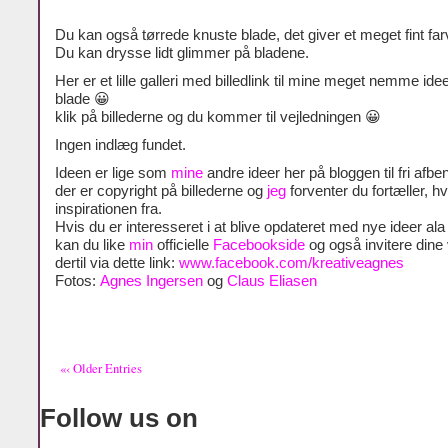
Du kan også tørrede knuste blade, det giver et meget fint far
Du kan drysse lidt glimmer på bladene.
Her er et lille galleri med billedlink til mine meget nemme id
blade 😀
klik på billederne og du kommer til vejledningen 😀
Ingen indlæg fundet.
Ideen er lige som
mine
andre ideer her på bloggen til fri afben
der er copyright på billederne og
jeg
forventer du fortæller, h
inspirationen fra.
Hvis du er interesseret i at blive opdateret med nye ideer al
kan du like
min
officielle
Facebookside
og også invitere dine
dertil via dette link:
www.facebook.com/kreativeagnes
Fotos:
Agnes Ingersen
og
Claus Eliasen
«‹ Older Entries
Follow us on