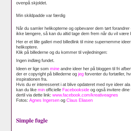
ovenpå skjoldet.
Min skildpadde var færdig
Når du samler helikopterne og opbevarer dem tørt forandrer 
ikke længere, så kan du altid tage dem frem når du vil være k
Her er et lille galleri med billedlink til mine supernemme ide
helikoptere.
Klik på billederne og du kommer til vejledningen:
Ingen indlæg fundet.
Ideen er lige som
mine
andre ideer her på bloggen til fri afben
der er copyright på billederne og
jeg
forventer du fortæller, h
inspirationen fra.
Hvis du er interesseret i at blive opdateret med nye ideer al
kan du like
min
officielle
Facebookside
og også invitere dine
dertil via dette link:
www.facebook.com/kreativeagnes
Fotos:
Agnes Ingersen
og
Claus Eliasen
Simple fugle