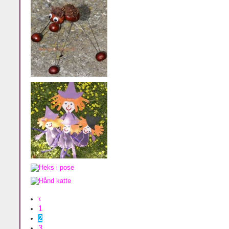
‹
1
2
3