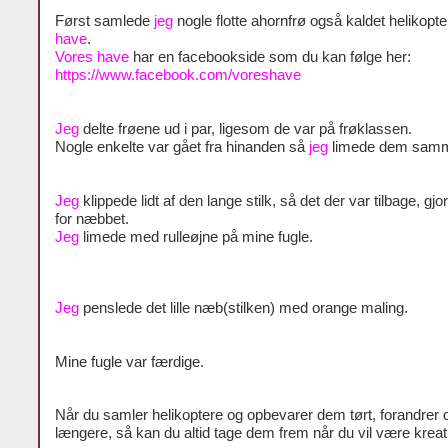
Først samlede
jeg
nogle flotte ahornfrø også kaldet helikopte
have
.
Vores have
har en facebookside som du kan følge her:
https://www.facebook.com/voreshave
Jeg
delte frøene ud i par, ligesom de var på frøklassen.
Nogle enkelte var gået fra hinanden så
jeg
limede dem sam
Jeg
klippede lidt af den lange stilk, så det der var tilbage, gjo
for næbbet.
Jeg
limede med rulleøjne på mine fugle.
Jeg
penslede det lille næb(stilken) med orange maling.
Mine fugle var færdige.
Når du samler helikoptere og opbevarer dem tørt, forandrer d
længere, så kan du altid tage dem frem når du vil være kreat