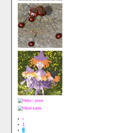
‹
1
2