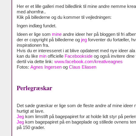
Her er et lille galleri med billedlink til mine andre nemme krea
med ahornfrø..
Klik på billederne og du kommer til vejledningen:
Ingen indlæg fundet.
Ideen er lige som
mine
andre ideer her på bloggen til fri afben
der er copyright på billederne og
jeg
forventer du fortæller, h
inspirationen fra.
Hvis du er interesseret i at blive opdateret med nye ideer al
kan du like
min
officielle
Facebookside
og også invitere dine
dertil via dette link:
www.facebook.com/kreativeagnes
Fotos:
Agnes Ingersen
og
Claus Eliasen
Perlegræskar
Det søde græskar er lige som de fleste andre af mine ideer
hurtigt at lave.
Jeg
kom limstift på bagepapiret for at holde lidt styr på perler
Jeg
kom bagepapiret på en bageplade og stillede ovnens te
på 150 grader.