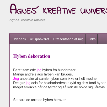
Agnes´ kreative univer
Agnes´ kreative univers
Idebank
© Ophavsret
Præsentation af mig
Links
Hyben dekoration
Først samlede
jeg
hyben fra hunderoser.
Mange andre slags hyben kan bruges.
Jeg
anbefaler at samle hyben som ikke er helt modne.
Det gør
jeg
dels for holdbarhedens skyld og dels fordi hyben 
meget smukke når de tørrer og så kan de holde sig i årevis.
Se bare de tørrede hyben herover.