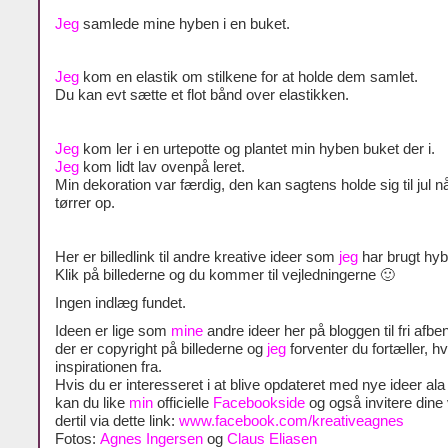
Jeg
samlede mine hyben i en buket.
Jeg
kom en elastik om stilkene for at holde dem samlet.
Du kan evt sætte et flot bånd over elastikken.
Jeg
kom ler i en urtepotte og plantet min hyben buket der i.
Jeg
kom lidt lav ovenpå leret.
Min dekoration var færdig, den kan sagtens holde sig til jul n
tørrer op.
Her er billedlink til andre kreative ideer som
jeg
har brugt hybe
Klik på billederne og du kommer til vejledningerne 🙂
Ingen indlæg fundet.
Ideen er lige som
mine
andre ideer her på bloggen til fri afben
der er copyright på billederne og
jeg
forventer du fortæller, h
inspirationen fra.
Hvis du er interesseret i at blive opdateret med nye ideer al
kan du like
min
officielle
Facebookside
og også invitere dine
dertil via dette link:
www.facebook.com/kreativeagnes
Fotos:
Agnes Ingersen
og
Claus Eliasen