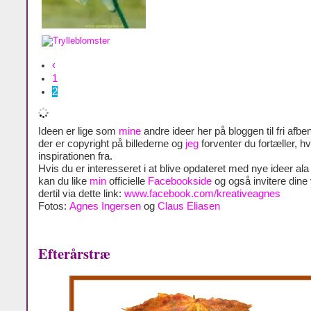
‹
1
2
Ideen er lige som
mine
andre ideer her på bloggen til fri afben
der er copyright på billederne og
jeg
forventer du fortæller, h
inspirationen fra.
Hvis du er interesseret i at blive opdateret med nye ideer al
kan du like
min
officielle
Facebookside
og også invitere dine
dertil via dette link:
www.facebook.com/kreativeagnes
Fotos:
Agnes Ingersen
og
Claus Eliasen
Efterårstræ