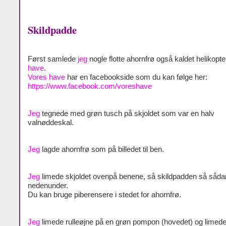
Skildpadde
Først samlede
jeg
nogle flotte ahornfrø også kaldet helikopte
have
.
Vores have
har en facebookside som du kan følge her:
https://www.facebook.com/voreshave
Jeg
tegnede med grøn tusch på skjoldet som var en halv
valnøddeskal.
Jeg
lagde ahornfrø som på billedet til ben.
Jeg
limede skjoldet ovenpå benene, så skildpadden så såd
nedenunder.
Du kan bruge piberensere i stedet for ahornfrø.
Jeg
limede rulleøjne på en grøn pompon (hovedet) og limed