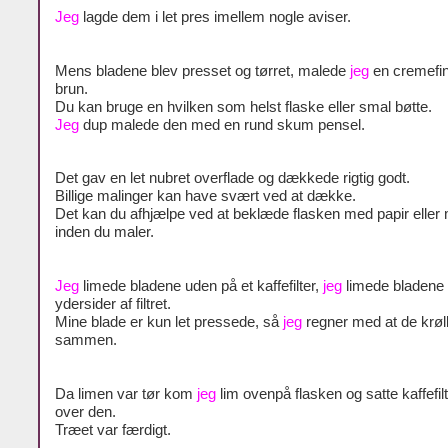
Jeg
lagde dem i let pres imellem nogle aviser.
Mens bladene blev presset og tørret, malede
jeg
en cremefin
brun.
Du kan bruge en hvilken som helst flaske eller smal bøtte.
Jeg
dup malede den med en rund skum pensel.
Det gav en let nubret overflade og dækkede rigtig godt.
Billige malinger kan have svært ved at dække.
Det kan du afhjælpe ved at beklæde flasken med papir eller
inden du maler.
Jeg
limede bladene uden på et kaffefilter,
jeg
limede bladene
ydersider af filtret.
Mine blade er kun let pressede, så
jeg
regner med at de krølle
sammen.
Da limen var tør kom
jeg
lim ovenpå flasken og satte kaffefil
over den.
Træet var færdigt.