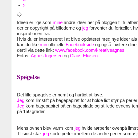
›
Ideen er lige som
mine
andre ideer her på bloggen til fri afben
der er copyright på billederne og
jeg
forventer du fortæller, h
inspirationen fra.
Hvis du er interesseret i at blive opdateret med nye ideer al
kan du like
min
officielle
Facebookside
og også invitere dine
dertil via dette link:
www.facebook.com/kreativeagnes
Fotos:
Agnes Ingersen
og
Claus Eliasen
Spøgelse
Det lille spøgelse er nemt og hurtigt at lave.
Jeg
kom limstift på bagepapiret for at holde lidt styr på perler
Jeg
kom bagepapiret på en bageplade og stillede ovnens te
på 150 grader.
Mens ovnen blev varm kom
jeg
hvide rørperler ovenpå limsti
Til sidst stak
jeg
sorte perler imellem de andre perler som øj