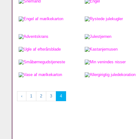
‹
1
2
3
4