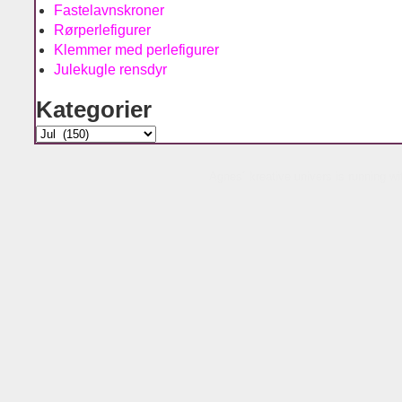
Fastelavnskroner
Rørperlefigurer
Klemmer med perlefigurer
Julekugle rensdyr
Kategorier
Kategorier
Agnes´ kreative univers is running w