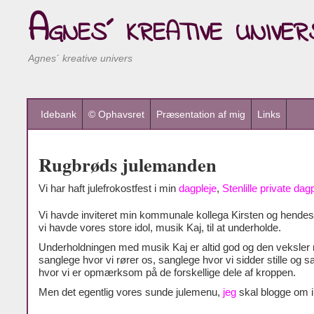
Agnes´ kreative univer
Agnes´ kreative univers
Idebank
© Ophavsret
Præsentation af mig
Links
Rugbrøds julemanden
Vi har haft julefrokostfest i min
dagpleje
,
Stenlille private dag
Vi havde inviteret min kommunale kollega Kirsten og hendes
vi havde vores store idol, musik Kaj, til at underholde.
Underholdningen med musik Kaj er altid god og den veksler
sanglege hvor vi rører os, sanglege hvor vi sidder stille og 
hvor vi er opmærksom på de forskellige dele af kroppen.
Men det egentlig vores sunde julemenu,
jeg
skal blogge om i