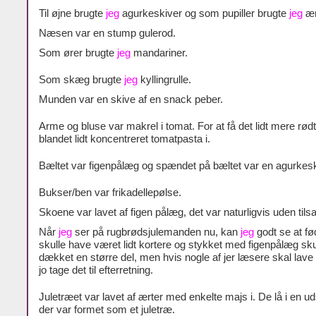
Til øjne brugte
jeg
agurkeskiver og som pupiller brugte
jeg
ær
Næsen var en stump gulerod.
Som ører brugte
jeg
mandariner.
Som skæg brugte
jeg
kyllingrulle.
Munden var en skive af en snack peber.
Arme og bluse var makrel i tomat. For at få det lidt mere rø
blandet lidt koncentreret tomatpasta i.
Bæltet var figenpålæg og spændet på bæltet var en agurkesk
Bukser/ben var frikadellepølse.
Skoene var lavet af figen pålæg, det var naturligvis uden tils
Når
jeg
ser på rugbrødsjulemanden nu, kan
jeg
godt se at f
skulle have været lidt kortere og stykket med figenpålæg sk
dækket en større del, men hvis nogle af jer læsere skal lave 
jo tage det til efterretning.
Juletræet var lavet af ærter med enkelte majs i. De lå i en u
der var formet som et juletræ.